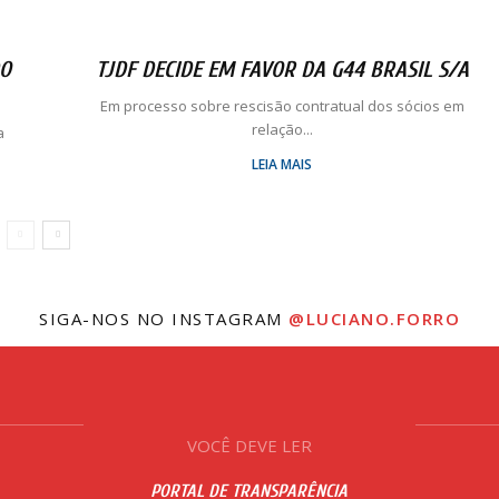
DO
TJDF DECIDE EM FAVOR DA G44 BRASIL S/A
Em processo sobre rescisão contratual dos sócios em
relação...
a
LEIA MAIS
SIGA-NOS NO INSTAGRAM
@LUCIANO.FORRO
VOCÊ DEVE LER
PORTAL DE TRANSPARÊNCIA