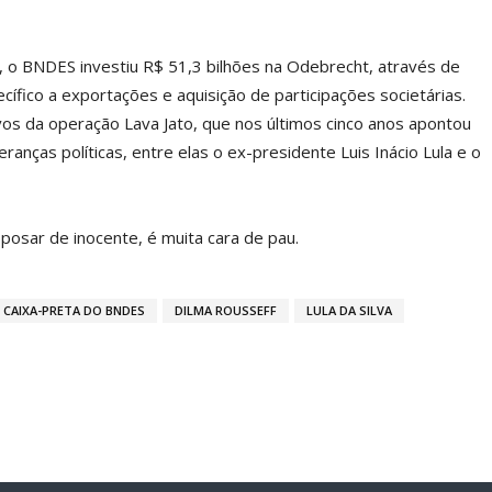
 o BNDES investiu R$ 51,3 bilhões na Odebrecht, através de
ecífico a exportações e aquisição de participações societárias.
vos da operação Lava Jato, que nos últimos cinco anos apontou
anças políticas, entre elas o ex-presidente Luis Inácio Lula e o
posar de inocente, é muita cara de pau.
CAIXA-PRETA DO BNDES
DILMA ROUSSEFF
LULA DA SILVA