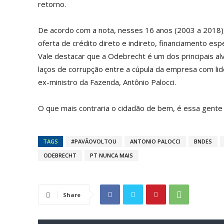
retorno.
De acordo com a nota, nesses 16 anos (2003 a 2018),
oferta de crédito direto e indireto, financiamento esp
Vale destacar que a Odebrecht é um dos principais al
laços de corrupção entre a cúpula da empresa com lider
ex-ministro da Fazenda, Antônio Palocci.
O que mais contraria o cidadão de bem, é essa gente 
TAGS
#PAVÃOVOLTOU
ANTONIO PALOCCI
BNDES
ODEBRECHT
PT NUNCA MAIS
Share